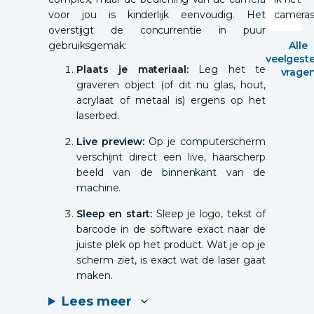
camera
voor jou is kinderlijk eenvoudig. Het
overstijgt de concurrentie in puur
Alle
gebruiksgemak:
veelgest
Plaats je materiaal:
Leg het te
vrage
graveren object (of dit nu glas, hout,
acrylaat of metaal is) ergens op het
laserbed.
Live preview:
Op je computerscherm
verschijnt direct een live, haarscherp
beeld van de binnenkant van de
machine.
Sleep en start:
Sleep je logo, tekst of
barcode in de software exact naar de
juiste plek op het product. Wat je op je
scherm ziet, is exact wat de laser gaat
maken.
Lees meer