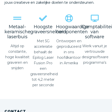
jouw creatieve en zakelijke doelen te ondersteunen.
Metaal-
Hoogste
Hoogwaardige
Comptabilitei
keramische
graveersnelheid
componenten
van
laserbuis
software
Met 5G
Ontworpen en
Altijd op
Werk vanuit je
acceleratie
geproduceerd
constante,
vertrouwde
behaalt de
in ons
hoge kwaliteit
designsoftware
Epilog Laser
hoofdkantoor
graveren en
programma’s
Fusion Pro
in Amerika
snijden
een
graveersnelheid
tot 4,2 meter
per seconde
CONTACT