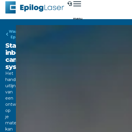
Waarom
Epilog
Standaard
inbegrepen
camera
systeem
Het
handmatig
uitlijnen
van
een
ontwerp
op
je
materiaal
kan