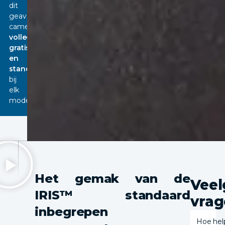
dit
geavanceerde
camerasysteem
volledig
gratis
en
standaard
bij
elk
model.
Lees
verder
Het gemak van de
Veel
IRIS™ standaard
vra
inbegrepen
Hoe hel