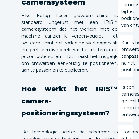
camerasysteem
camera
bij het
Elke Epilog Laser graveermachine is
positio
standaard uitgerust met een IRIS™
van ont
camerasysteem dat het werken met de
machine aanzienlijk vereenvoudigt. Het
Kan ik h
systeem scant het volledige werkoppervlak
ontwer
en geeft een live beeld van het materiaal op
aanpass
je computerscherm. Dit maakt het mogelijk
na het
om ontwerpen eenvoudig te positioneren,
position
aan te passen en te dupliceren.
Is een
Hoe werkt het IRIS™
camera
camera-
geschik
comple
positioneringssysteem?
ontwer
Hoe on
De technologie achter de schermen is
ik het
complex, maar de bediening van de camera