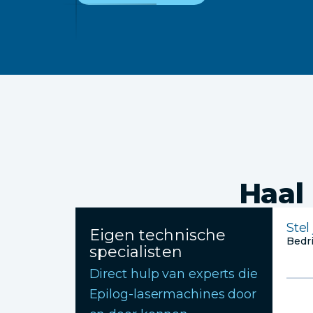
Haal 
Stel
Eigen technische
specialisten
Direct hulp van experts die
Epilog-lasermachines door