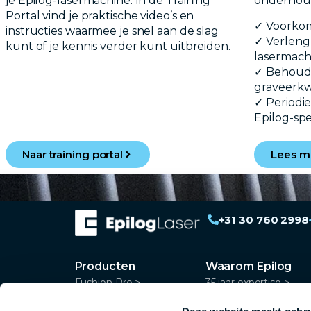
je Epilog-lasermachine. In de Training
onderhou
Portal vind je praktische video’s en
✓ Voorkom
instructies waarmee je snel aan de slag
✓ Verleng
kunt of je kennis verder kunt uitbreiden.
lasermach
✓ Behoud 
graveerkwa
✓ Periodi
Epilog-spec
Naar training portal
Lees m
+31 30 760 2998
Producten
Waarom Epilog
Fushion Pro >
35 jaar expertise >
Fushion Edge >
Wereldwijd netwerk >