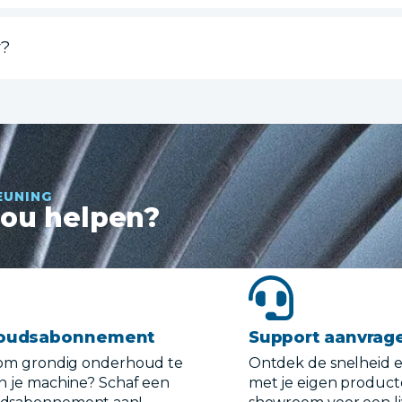
r?
EUNING
jou helpen?
oudsabonnement
Support aanvrag
 om grondig onderhoud te
Ontdek de snelheid en
n je machine? Schaf een
met je eigen product