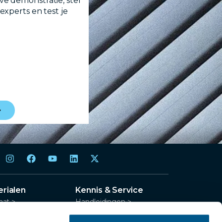
e demonstratie, stel
experts en test je
rialen
Kennis & Service
aat >
Handleidingen >
al >
Drivers downloaden >