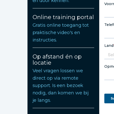
en door kennen.
Online training portal
Gratis online toegang tot
praktische video's en
instructies.
Op afstand én op
locatie
Veel vragen lossen we
direct op via remote
support. Is een bezoek
nodig, dan komen we bij
je langs.