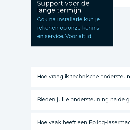
Support voor de
lange termijn
Ook na installatie kun je
rekenen op onze kennis
en service. Voor altijd.
Hoe vraag ik technische ondersteu
Bieden jullie ondersteuning na de 
Hoe vaak heeft een Epilog-laserma