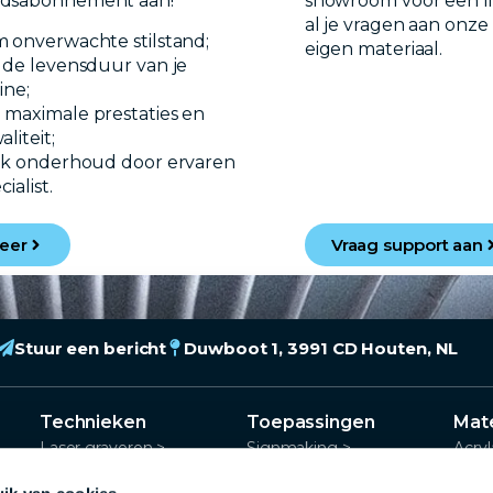
dsabonnement aan!
showroom voor een liv
al je vragen aan onze 
 onverwachte stilstand;
eigen materiaal.
 de levensduur van je
ine;
maximale prestaties en
liteit;
ek onderhoud door ervaren
ialist.
eer
Vraag support aan
Stuur een bericht
Duwboot 1, 3991 CD Houten, NL
Technieken
Toepassingen
Mate
Laser graveren >
Signmaking >
Acryl
Laser snijden >
Educatie en scholen >
Meta