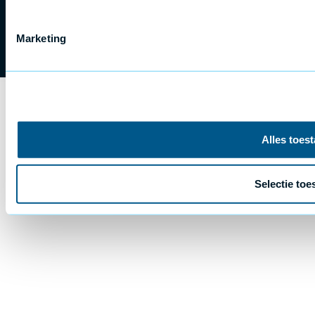
Cookies
Copyright 2025 EpilogLaser
Marketing
Privacy statement
Sitemap
Alles toes
Selectie toe