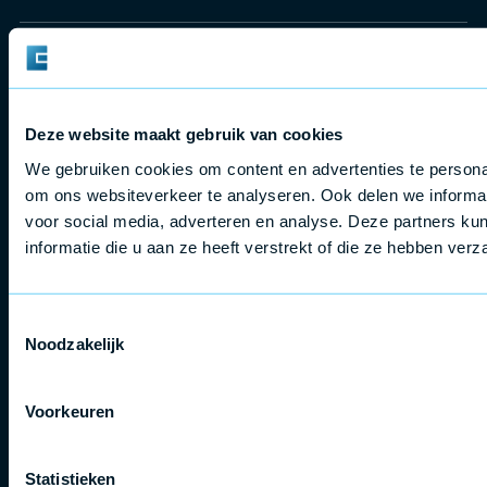
Producten
Waarom
Technieken
Toepassingen
Ma
Epilog
Fushion
Laser graveren >
Signmaking >
A
35 jaar
Pro >
Laser snijden >
Educatie en scholen >
M
expertise
Deze website maakt gebruik van cookies
Fushion
Laser markeren >
Personalisatie >
H
>
Edge >
Laser graveermachine >
Identificatie, labeling en
G
We gebruiken cookies om content en advertenties te personal
Wereldwijd
Fushion
CO2 lasersnijder >
traceerbaarheid >
T
om ons websiteverkeer te analyseren. Ook delen we informat
netwerk >
Maker
Fiber markeermachine >
Naamplaat graveren >
K
voor social media, adverteren en analyse. Deze partners 
Kwaliteit
>
R
informatie die u aan ze heeft verstrekt of die ze hebben ver
>
Fushion
Onderhoudsvrij
Galvo
>
G100 >
Toestemmingsselectie
Graveersnelheid
Accessoires
Noodzakelijk
>
>
Compatibiliteit
>
Voorkeuren
Meer
Features
>
Statistieken