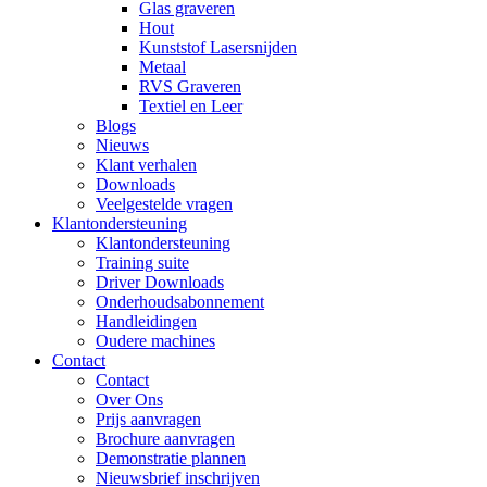
Glas graveren
Hout
Kunststof Lasersnijden
Metaal
RVS Graveren
Textiel en Leer
Blogs
Nieuws
Klant verhalen
Downloads
Veelgestelde vragen
Klantondersteuning
Klantondersteuning
Training suite
Driver Downloads
Onderhoudsabonnement
Handleidingen
Oudere machines
Contact
Contact
Over Ons
Prijs aanvragen
Brochure aanvragen
Demonstratie plannen
Nieuwsbrief inschrijven